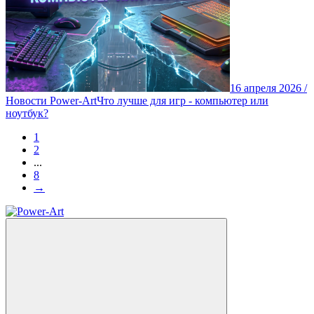
16 апреля 2026 /
Новости Power-Art
Что лучше для игр - компьютер или
ноутбук?
1
2
...
8
→