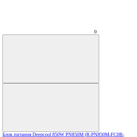
0
Блок питания Deepcool 850W PN850M (R-PN850M-FC0B-