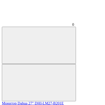
0
Монитор Dahua 27" DHI-LM27-B201E