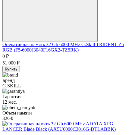
Оперативная память 32 Gb 6000 MHz G.Skill TRIDENT Z5
RGB (F5-6000J3040F16GX2-TZ5RK)
0
₽
51 000
₽
Купить
Бренд
G.SKILL
Гарантия
12 мес.
Объем памяти
32Gb