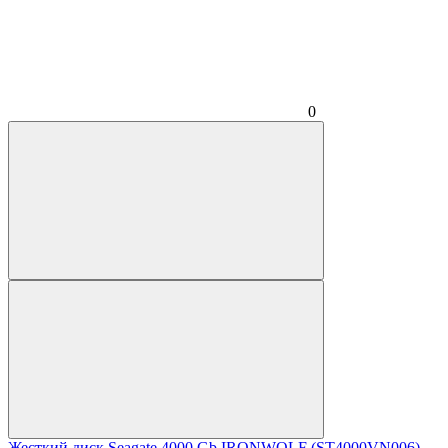
0
Жесткий диск Seagate 4000 Gb IRONWOLF (ST4000VN006)