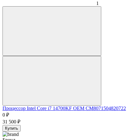
1
Процессор Intel Core i7 14700KF OEM CM8071504820722
0
₽
31 500
₽
Купить
Бренд