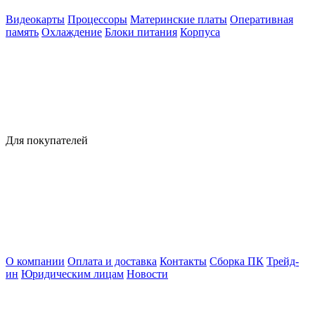
Видеокарты
Процессоры
Материнские платы
Оперативная
память
Охлаждение
Блоки питания
Корпуса
Для покупателей
О компании
Оплата и доставка
Контакты
Сборка ПК
Трейд-
ин
Юридическим лицам
Новости