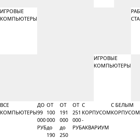
ИГРОВЫЕ
РА
КОМПЬЮТЕРЫ
СТ
ИГРОВЫЕ
КОМПЬЮТЕРЫ
ВСЕ
ДО
ОТ
ОТ
ОТ
С
С БЕЛЫМ
КОМПЬЮТЕРЫ
99
100
191
251
КОРПУСОМ
КОРПУСОМ
000
000
000
000
-
РУБ
до
до
РУБ
АКВАРИУМ
190
250