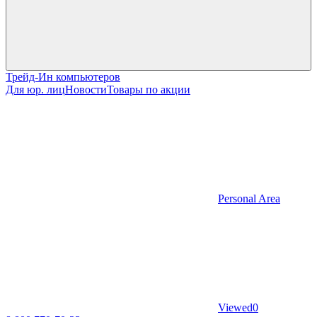
Трейд-Ин компьютеров
Для юр. лиц
Новости
Товары по акции
Personal Area
Viewed
0