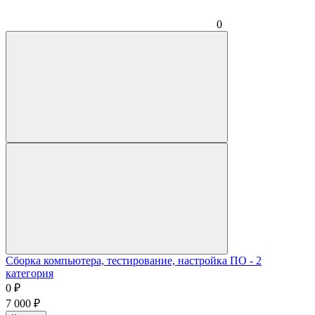
0
Сборка компьютера, тестирование, настройка ПО - 2
категория
0
₽
7 000
₽