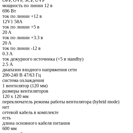
OPP, OVP, SCP, UVP
мощность по линии 12 в
696 Вт
ток по линии +12 в
12V1 58A
ток по линии +5 в
20 A
ток по линии +3.3 в
20 A
ток по линии -12 в
0.3 A
ток дежурного источника (+5 в standby)
2.5 А
диапазон входного напряжения сети
200-240 В 47/63 Гц
система охлаждения
1 вентилятор (120 мм)
размеры вентиляторов
120 x 120 мм
переключатель режима работы вентилятора (hybrid mode)
нет
сетевой кабель в комплекте
есть
длина основного кабеля питания
600 мм