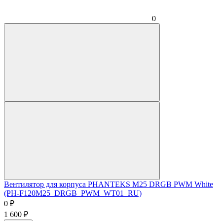
0
Вентилятор для корпуса PHANTEKS M25 DRGB PWM White
(PH-F120M25_DRGB_PWM_WT01_RU)
0
₽
1 600
₽