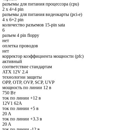
разъемы для питания процессора (cpu)
2 x 4+4 pin
разъемы для питания видеокарты (pci-e)
4 x 6+2 pin
количество разъемов 15-pin sata
6
разъем 4 pin floppy
нет
оплетка проводов
нет
корректор коэффициента мощности (pfc)
активный
соответствие стандартам
ATX 12V 2.4
технологии защиты
OPP, OTP, OVP, SCP, UVP
мощность по линии 12 в
750 Вт
ток по линии +12 в
12V1 62A
ток по линии +5 в
20 A
ток по линии +3.3 в
20 A
ток по линии -12 в