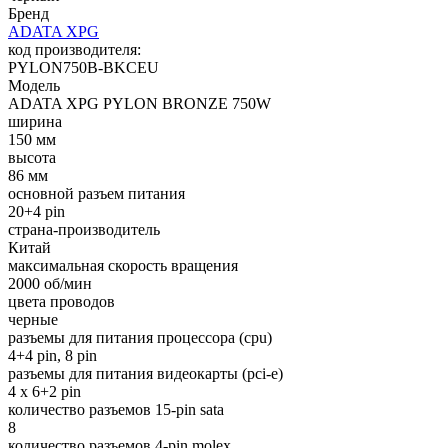
Бренд
ADATA XPG
код производителя:
PYLON750B-BKCEU
Модель
ADATA XPG PYLON BRONZE 750W
ширина
150 мм
высота
86 мм
основной разъем питания
20+4 pin
страна-производитель
Китай
максимальная скорость вращения
2000 об/мин
цвета проводов
черные
разъемы для питания процессора (cpu)
4+4 pin, 8 pin
разъемы для питания видеокарты (pci-e)
4 x 6+2 pin
количество разъемов 15-pin sata
8
количество разъемов 4-pin molex