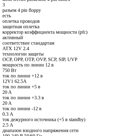
3
разъем 4 pin floppy
есть
оплетка проводов
защитная оплетка
корректор коэффициента мощности (pfc)
активный
соответствие стандартам
ATX 12V 2.4
технологии защиты
OCP, OPP, OTP, OVP, SCP, SIP, UVP
мощность по линии 12 в
750 Вт
ток по линии +12 в
12V1 62.5A
ток по линии +5 в
20 A
ток по линии +3.3 в
20 A
ток по линии -12 в
0.3 А
ток дежурного источника (+5 в standby)
2.5 А
диапазон входного напряжения сети
100-240 В 50/60 Гц