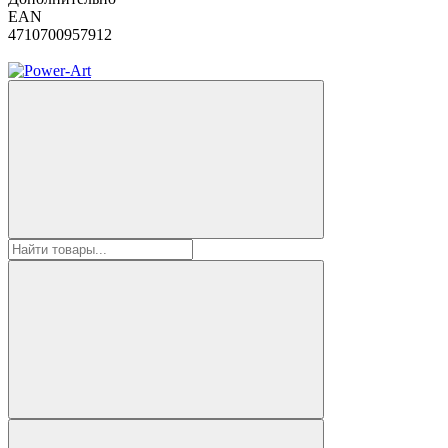
EAN
4710700957912