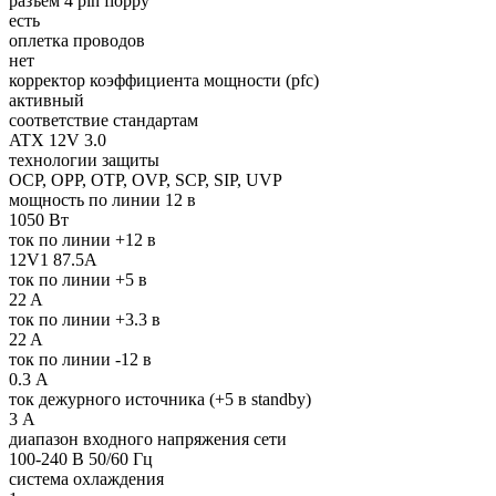
разъем 4 pin floppy
есть
оплетка проводов
нет
корректор коэффициента мощности (pfc)
активный
соответствие стандартам
ATX 12V 3.0
технологии защиты
OCP, OPP, OTP, OVP, SCP, SIP, UVP
мощность по линии 12 в
1050 Вт
ток по линии +12 в
12V1 87.5A
ток по линии +5 в
22 A
ток по линии +3.3 в
22 A
ток по линии -12 в
0.3 А
ток дежурного источника (+5 в standby)
3 А
диапазон входного напряжения сети
100-240 В 50/60 Гц
система охлаждения