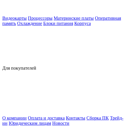
Видеокарты
Процессоры
Материнские платы
Оперативная
память
Охлаждение
Блоки питания
Корпуса
Для покупателей
О компании
Оплата и доставка
Контакты
Сборка ПК
Трейд-
ин
Юридическим лицам
Новости