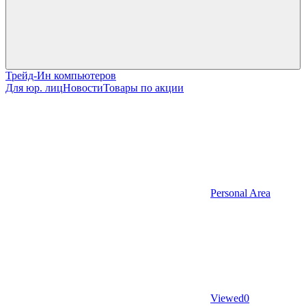
Трейд-Ин компьютеров
Для юр. лиц
Новости
Товары по акции
Personal Area
Viewed
0