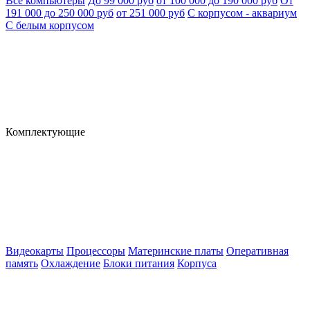
Все компьютеры
До 99 000 руб
от 100 000 до 190 000 руб
От
191 000 до 250 000 руб
от 251 000 руб
С корпусом - аквариум
С белым корпусом
Комплектующие
Видеокарты
Процессоры
Материнские платы
Оперативная
память
Охлаждение
Блоки питания
Корпуса