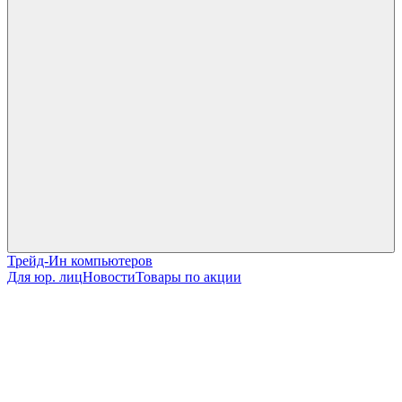
Трейд-Ин компьютеров
Для юр. лиц
Новости
Товары по акции