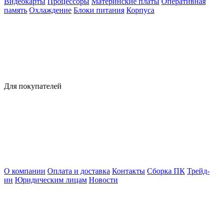
Видеокарты
Процессоры
Материнские платы
Оперативная
память
Охлаждение
Блоки питания
Корпуса
Для покупателей
О компании
Оплата и доставка
Контакты
Сборка ПК
Трейд-
ин
Юридическим лицам
Новости