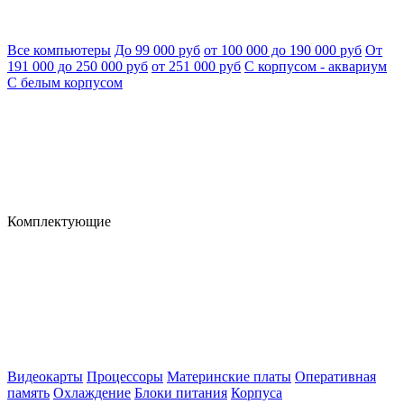
Все компьютеры
До 99 000 руб
от 100 000 до 190 000 руб
От
191 000 до 250 000 руб
от 251 000 руб
С корпусом - аквариум
С белым корпусом
Комплектующие
Видеокарты
Процессоры
Материнские платы
Оперативная
память
Охлаждение
Блоки питания
Корпуса