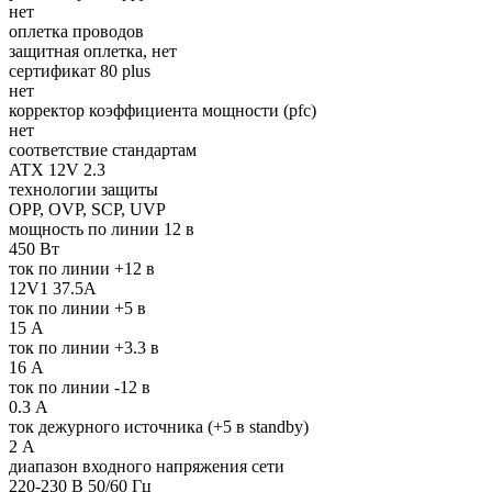
нет
оплетка проводов
защитная оплетка, нет
сертификат 80 plus
нет
корректор коэффициента мощности (pfc)
нет
соответствие стандартам
ATX 12V 2.3
технологии защиты
OPP, OVP, SCP, UVP
мощность по линии 12 в
450 Вт
ток по линии +12 в
12V1 37.5A
ток по линии +5 в
15 А
ток по линии +3.3 в
16 А
ток по линии -12 в
0.3 А
ток дежурного источника (+5 в standby)
2 А
диапазон входного напряжения сети
220-230 В 50/60 Гц