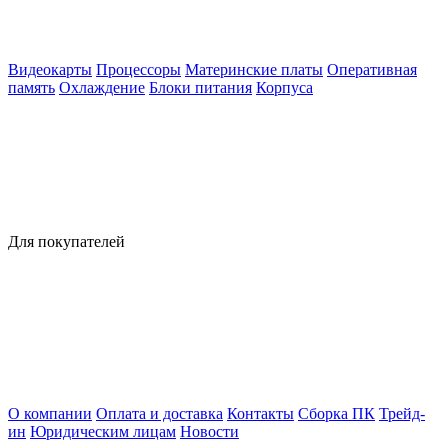
Видеокарты
Процессоры
Материнские платы
Оперативная
память
Охлаждение
Блоки питания
Корпуса
Для покупателей
О компании
Оплата и доставка
Контакты
Сборка ПК
Трейд-
ин
Юридическим лицам
Новости