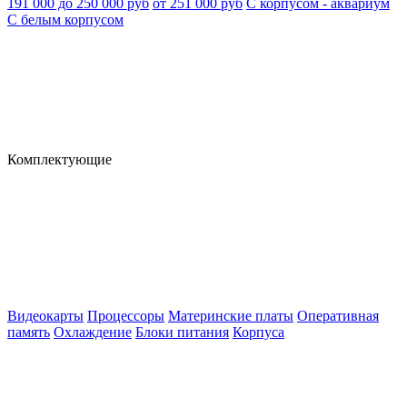
191 000 до 250 000 руб
от 251 000 руб
С корпусом - аквариум
С белым корпусом
Комплектующие
Видеокарты
Процессоры
Материнские платы
Оперативная
память
Охлаждение
Блоки питания
Корпуса