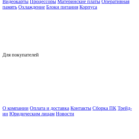
Видеокарты
Процессоры
Материнские платы
Оперативная
память
Охлаждение
Блоки питания
Корпуса
Для покупателей
О компании
Оплата и доставка
Контакты
Сборка ПК
Трейд-
ин
Юридическим лицам
Новости