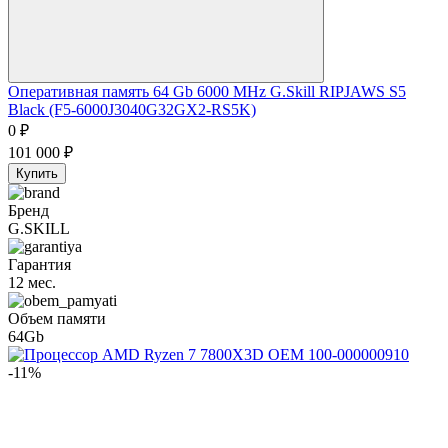
Оперативная память 64 Gb 6000 MHz G.Skill RIPJAWS S5
Black (F5-6000J3040G32GX2-RS5K)
0
₽
101 000
₽
Купить
Бренд
G.SKILL
Гарантия
12 мес.
Объем памяти
64Gb
-11%