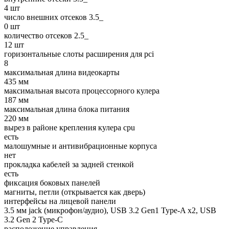
4 шт
число внешних отсеков 3.5_
0 шт
количество отсеков 2.5_
12 шт
горизонтальные слоты расширения для pci
8
максимальная длина видеокарты
435 мм
максимальная высота процессорного кулера
187 мм
максимальная длина блока питания
220 мм
вырез в районе крепления кулера cpu
есть
малошумные и антивибрационные корпуса
нет
прокладка кабелей за задней стенкой
есть
фиксация боковых панелей
магниты, петли (открывается как дверь)
интерфейсы на лицевой панели
3.5 мм jack (микрофон/аудио), USB 3.2 Gen1 Type-A x2, USB
3.2 Gen 2 Type-C
расположение управления