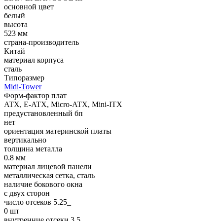
основной цвет
белый
высота
523 мм
страна-производитель
Китай
материал корпуса
сталь
Типоразмер
Midi-Tower
Форм-фактор плат
ATX, E-ATX, Micro-ATX, Mini-ITX
предустановленный бп
нет
ориентация материнской платы
вертикально
толщина металла
0.8 мм
материал лицевой панели
металлическая сетка, сталь
наличие бокового окна
с двух сторон
число отсеков 5.25_
0 шт
внутренние отсеки 3.5_