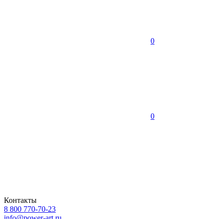
0
0
Контакты
8 800 770-70-23
info@power-art.ru