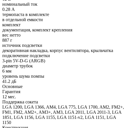
номинальный ток
0.28 А
термопаста в комплекте
в отдельной емкости
комплект
документация, комплект крепления
вес нетто
887 г
источник подсветки
декоративная накладка, корпус вентилятора, крыльчатка
подключение подсветки
3-pin 5V-D-G (ARGB)
диаметр трубок
6 мм
уровень шума помпы
41.2 дБ
Основные
Гарантия
12 мес.
Поддержка сокета
LGA 1200, LGA 1366, AM4, LGA 775, LGA 1700, AM2, FM2+,
FM1, FM2, AM2+, AM3+, AM3, LGA 2011, LGA 2011-3, LGA
1851, LGA 1156, LGA 1155, LGA 1151-v2, LGA 1151, LGA
1150
Конструкция