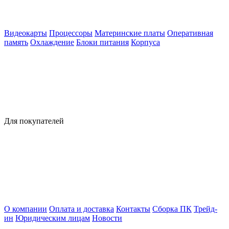
Видеокарты
Процессоры
Материнские платы
Оперативная
память
Охлаждение
Блоки питания
Корпуса
Для покупателей
О компании
Оплата и доставка
Контакты
Сборка ПК
Трейд-
ин
Юридическим лицам
Новости