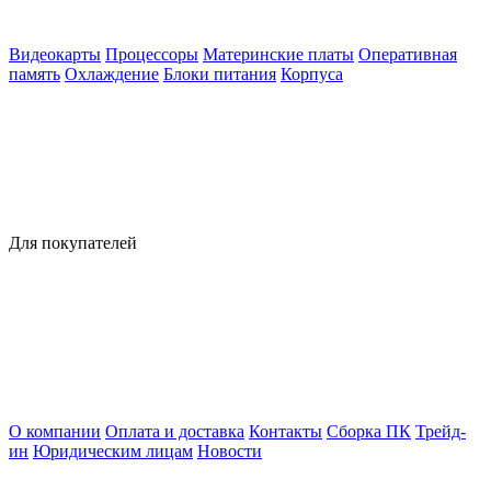
Видеокарты
Процессоры
Материнские платы
Оперативная
память
Охлаждение
Блоки питания
Корпуса
Для покупателей
О компании
Оплата и доставка
Контакты
Сборка ПК
Трейд-
ин
Юридическим лицам
Новости