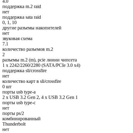
4.0
поддержка m.2 raid
нет
поддержка sata raid
0, 1, 10
другие разъемы накопителей
нет
звуковая схема
7.1
количество разъемов m.2
2
разъемы m.2 (m), pcie линии чипсета
1 x 2242/2260/2280 (SATA/PCIe 3.0 x4)
поддержка sli/crossfire
нет
количество карт в sli/crossfire
0 шт
порты usb type-a
2 x USB 3.2 Gen 2, 4 x USB 3.2 Gen 1
порты usb type-c
нет
порты ps/2
комбинированный
Thunderbolt
нет