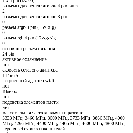
1 x 4 pin (кулер)
разъемы для вентиляторов 4 pin pwm
2
разъемы для вентиляторов 3 pin
0
разъем argb 3 pin (+5v-d-g)
0
разъем rgb 4 pin (12v-g-r-b)
0
основной разъем питания
24 pin
активное охлаждение
нет
скорость сетевого адаптера
1 Гбит/с
встроенный адаптер wi-fi
нет
Bluetooth
нет
подсветка элементов платы
нет
максимальная частота памяти в разгоне
3333 МГц, 3466 МГц, 3600 МГц, 3733 МГц, 3866 МГц, 4000
МГц, 4266 МГц, 4400 МГц, 4466 МГц, 4600 МГц, 4800 МГц
версия pci express накопителей