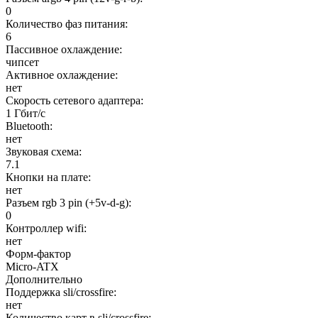
0
Количество фаз питания:
6
Пассивное охлаждение:
чипсет
Активное охлаждение:
нет
Скорость сетевого адаптера:
1 Гбит/с
Bluetooth:
нет
Звуковая схема:
7.1
Кнопки на плате:
нет
Разъем rgb 3 pin (+5v-d-g):
0
Контроллер wifi:
нет
Форм-фактор
Micro-ATX
Дополнительно
Поддержка sli/crossfire:
нет
Количество карт в sli/crossfire: