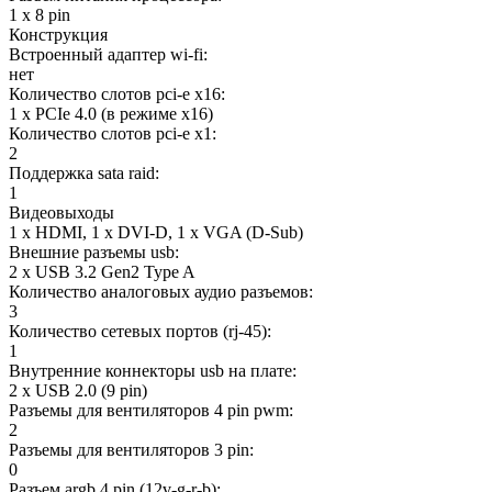
1 x 8 pin
Конструкция
Встроенный адаптер wi-fi:
нет
Количество слотов pci-e x16:
1 x PCIe 4.0 (в режиме x16)
Количество слотов pci-e x1:
2
Поддержка sata raid:
1
Видеовыходы
1 x HDMI, 1 x DVI-D, 1 x VGA (D-Sub)
Внешние разъемы usb:
2 x USB 3.2 Gen2 Type A
Количество аналоговых аудио разъемов:
3
Количество сетевых портов (rj-45):
1
Внутренние коннекторы usb на плате:
2 x USB 2.0 (9 pin)
Разъемы для вентиляторов 4 pin pwm:
2
Разъемы для вентиляторов 3 pin:
0
Разъем argb 4 pin (12v-g-r-b):