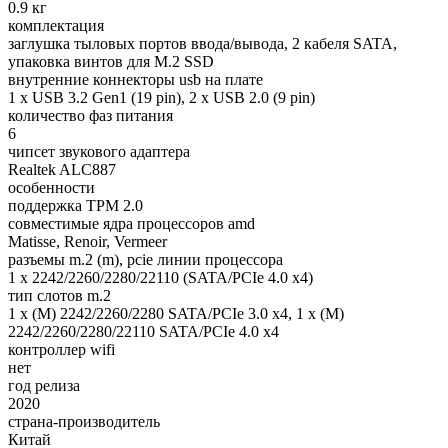
0.9 кг
комплектация
заглушка тыловых портов ввода/вывода, 2 кабеля SATA,
упаковка винтов для M.2 SSD
внутренние коннекторы usb на плате
1 x USB 3.2 Gen1 (19 pin), 2 x USB 2.0 (9 pin)
количество фаз питания
6
чипсет звукового адаптера
Realtek ALC887
особенности
поддержка TPM 2.0
совместимые ядра процессоров amd
Matisse, Renoir, Vermeer
разъемы m.2 (m), pcie линии процессора
1 x 2242/2260/2280/22110 (SATA/PCIe 4.0 x4)
тип слотов m.2
1 x (M) 2242/2260/2280 SATA/PCIe 3.0 x4, 1 x (M)
2242/2260/2280/22110 SATA/PCIe 4.0 x4
контроллер wifi
нет
год релиза
2020
страна-производитель
Китай