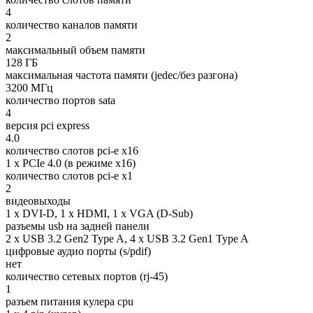
4
количество каналов памяти
2
максимальный объем памяти
128 ГБ
максимальная частота памяти (jedec/без разгона)
3200 МГц
количество портов sata
4
версия pci express
4.0
количество слотов pci-e x16
1 x PCIe 4.0 (в режиме x16)
количество слотов pci-e x1
2
видеовыходы
1 x DVI-D, 1 x HDMI, 1 x VGA (D-Sub)
разъемы usb на задней панели
2 x USB 3.2 Gen2 Type A, 4 x USB 3.2 Gen1 Type A
цифровые аудио порты (s/pdif)
нет
количество сетевых портов (rj-45)
1
разъем питания кулера cpu