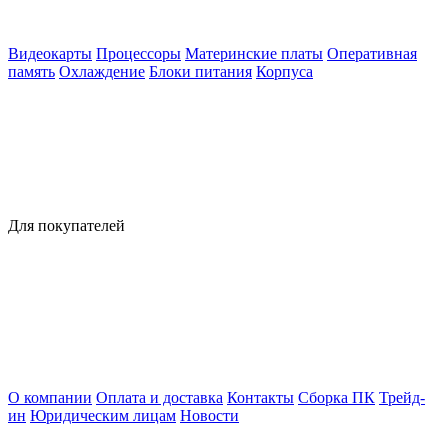
Видеокарты
Процессоры
Материнские платы
Оперативная
память
Охлаждение
Блоки питания
Корпуса
Для покупателей
О компании
Оплата и доставка
Контакты
Сборка ПК
Трейд-
ин
Юридическим лицам
Новости