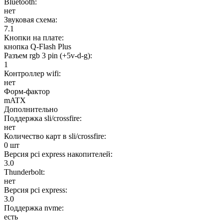
Bluetooth:
нет
Звуковая схема:
7.1
Кнопки на плате:
кнопка Q-Flash Plus
Разъем rgb 3 pin (+5v-d-g):
1
Контроллер wifi:
нет
Форм-фактор
mATX
Дополнительно
Поддержка sli/crossfire:
нет
Количество карт в sli/crossfire:
0 шт
Версия pci express накопителей:
3.0
Thunderbolt:
нет
Версия pci express:
3.0
Поддержка nvme:
есть