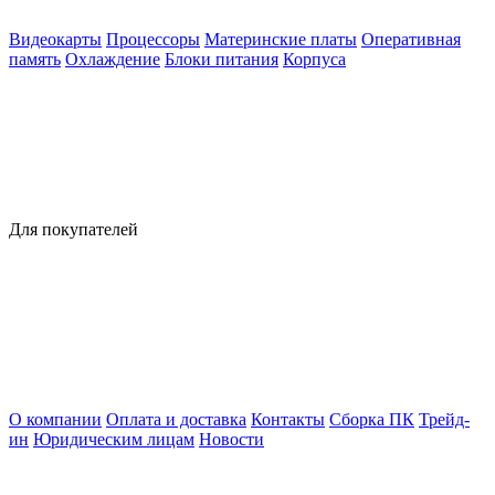
Видеокарты
Процессоры
Материнские платы
Оперативная
память
Охлаждение
Блоки питания
Корпуса
Для покупателей
О компании
Оплата и доставка
Контакты
Сборка ПК
Трейд-
ин
Юридическим лицам
Новости