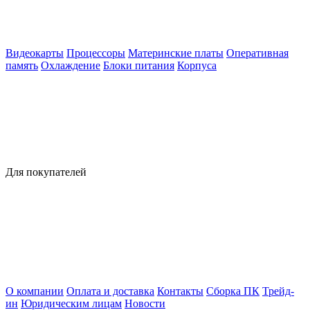
Видеокарты
Процессоры
Материнские платы
Оперативная
память
Охлаждение
Блоки питания
Корпуса
Для покупателей
О компании
Оплата и доставка
Контакты
Сборка ПК
Трейд-
ин
Юридическим лицам
Новости