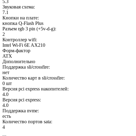
5.3
Звуковая схема:
7.1
Кнопки на плате:
кнопка Q-Flash Plus
Разъем rgb 3 pin (+5v-d-g):
2
Контроллер wifi:
Intel Wi-Fi 6E AX210
Форм-фактор
ATX
Дополнительно
Поддержка sli/crossfire:
нет
Количество карт в sli/crossfire:
0 шт
Версия pci express накопителей:
4.0
Версия pci express:
4.0
Поддержка nvme:
есть
Количество портов sata:
4