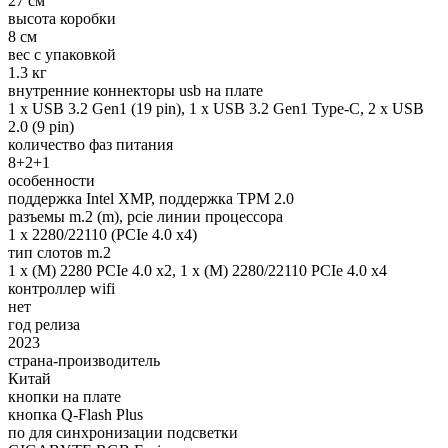
27 см
высота коробки
8 см
вес с упаковкой
1.3 кг
внутренние коннекторы usb на плате
1 x USB 3.2 Gen1 (19 pin), 1 х USB 3.2 Gen1 Type-C, 2 x USB
2.0 (9 pin)
количество фаз питания
8+2+1
особенности
поддержка Intel XMP, поддержка TPM 2.0
разъемы m.2 (m), pcie линии процессора
1 x 2280/22110 (PCIe 4.0 x4)
тип слотов m.2
1 х (M) 2280 PCIe 4.0 x2, 1 х (M) 2280/22110 PCIe 4.0 x4
контроллер wifi
нет
год релиза
2023
страна-производитель
Китай
кнопки на плате
кнопка Q-Flash Plus
по для синхронизации подсветки