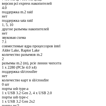
версия pci express накопителей
4.0
поддержка m.2 raid
нет
поддержка sata raid
1, 5, 10
другие разъемы накопителей
нет
звуковая схема
7.1
совместимые ядра процессоров intel
Alder Lake, Raptor Lake
количество разъемов m.2
2
разъемы m.2 (m), pcie линии чипсета
1 x 2280 (PCIe 4.0 x4)
поддержка sli/crossfire
нет
количество карт в sli/crossfire
0 шт
порты usb type-a
1 x USB 3.2 Gen 2, 4 x USB 2.0
порты usb type-c
1 x USB 3.2 Gen 2x2
порты ps/2