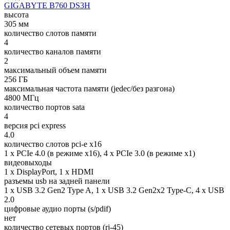
GIGABYTE B760 DS3H
высота
305 мм
количество слотов памяти
4
количество каналов памяти
2
максимальный объем памяти
256 ГБ
максимальная частота памяти (jedec/без разгона)
4800 МГц
количество портов sata
4
версия pci express
4.0
количество слотов pci-e x16
1 x PCIe 4.0 (в режиме x16), 4 x PCIe 3.0 (в режиме x1)
видеовыходы
1 x DisplayPort, 1 x HDMI
разъемы usb на задней панели
1 x USB 3.2 Gen2 Type A, 1 x USB 3.2 Gen2x2 Type-C, 4 x USB
2.0
цифровые аудио порты (s/pdif)
нет
количество сетевых портов (rj-45)