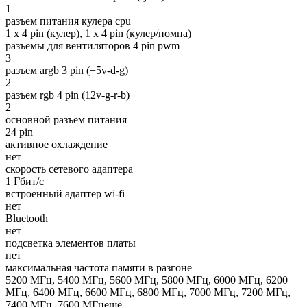
1
разъем питания кулера cpu
1 x 4 pin (кулер), 1 x 4 pin (кулер/помпа)
разъемы для вентиляторов 4 pin pwm
3
разъем argb 3 pin (+5v-d-g)
2
разъем rgb 4 pin (12v-g-r-b)
2
основной разъем питания
24 pin
активное охлаждение
нет
скорость сетевого адаптера
1 Гбит/с
встроенный адаптер wi-fi
нет
Bluetooth
нет
подсветка элементов платы
нет
максимальная частота памяти в разгоне
5200 МГц, 5400 МГц, 5600 МГц, 5800 МГц, 6000 МГц, 6200
МГц, 6400 МГц, 6600 МГц, 6800 МГц, 7000 МГц, 7200 МГц,
7400 МГц, 7600 МГцещё