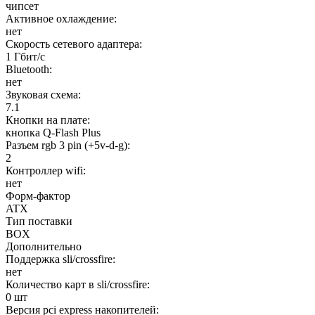
чипсет
Активное охлаждение:
нет
Скорость сетевого адаптера:
1 Гбит/с
Bluetooth:
нет
Звуковая схема:
7.1
Кнопки на плате:
кнопка Q-Flash Plus
Разъем rgb 3 pin (+5v-d-g):
2
Контроллер wifi:
нет
Форм-фактор
ATX
Тип поставки
BOX
Дополнительно
Поддержка sli/crossfire:
нет
Количество карт в sli/crossfire:
0 шт
Версия pci express накопителей: