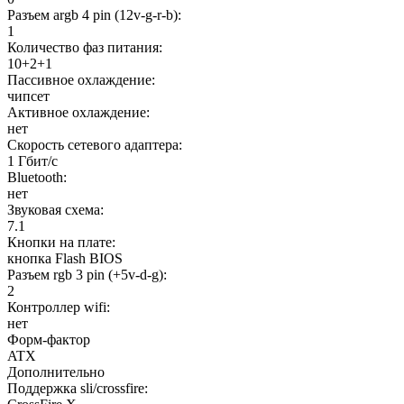
Разъем argb 4 pin (12v-g-r-b):
1
Количество фаз питания:
10+2+1
Пассивное охлаждение:
чипсет
Активное охлаждение:
нет
Скорость сетевого адаптера:
1 Гбит/с
Bluetooth:
нет
Звуковая схема:
7.1
Кнопки на плате:
кнопка Flash BIOS
Разъем rgb 3 pin (+5v-d-g):
2
Контроллер wifi:
нет
Форм-фактор
ATX
Дополнительно
Поддержка sli/crossfire: