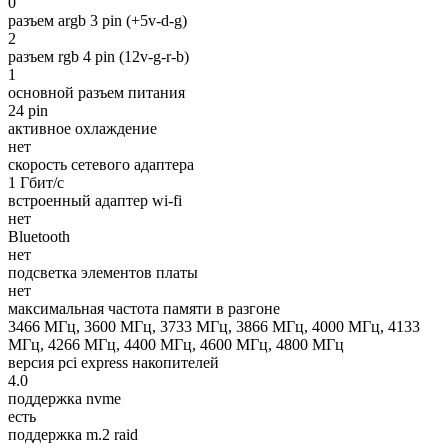
0
разъем argb 3 pin (+5v-d-g)
2
разъем rgb 4 pin (12v-g-r-b)
1
основной разъем питания
24 pin
активное охлаждение
нет
скорость сетевого адаптера
1 Гбит/с
встроенный адаптер wi-fi
нет
Bluetooth
нет
подсветка элементов платы
нет
максимальная частота памяти в разгоне
3466 МГц, 3600 МГц, 3733 МГц, 3866 МГц, 4000 МГц, 4133
МГц, 4266 МГц, 4400 МГц, 4600 МГц, 4800 МГц
версия pci express накопителей
4.0
поддержка nvme
есть
поддержка m.2 raid