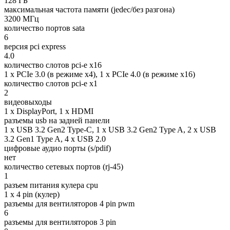
128 ГБ
максимальная частота памяти (jedec/без разгона)
3200 МГц
количество портов sata
6
версия pci express
4.0
количество слотов pci-e x16
1 x PCIe 3.0 (в режиме x4), 1 x PCIe 4.0 (в режиме x16)
количество слотов pci-e x1
2
видеовыходы
1 x DisplayPort, 1 x HDMI
разъемы usb на задней панели
1 x USB 3.2 Gen2 Type-C, 1 x USB 3.2 Gen2 Type A, 2 x USB
3.2 Gen1 Type A, 4 x USB 2.0
цифровые аудио порты (s/pdif)
нет
количество сетевых портов (rj-45)
1
разъем питания кулера cpu
1 x 4 pin (кулер)
разъемы для вентиляторов 4 pin pwm
6
разъемы для вентиляторов 3 pin