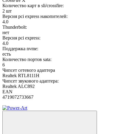
CrossFire X
Количество карт в sli/crossfire:
2 шт
Версия pci express накопителей:
4.0
Thunderbolt:
нет
Версия pci express:
4.0
Поддержка nvme:
есть
Количество портов sata:
6
Чипсет сетевого адаптера
Realtek RTL8111H
Чипсет звукового адаптера:
Realtek ALC892
EAN
4719072733667