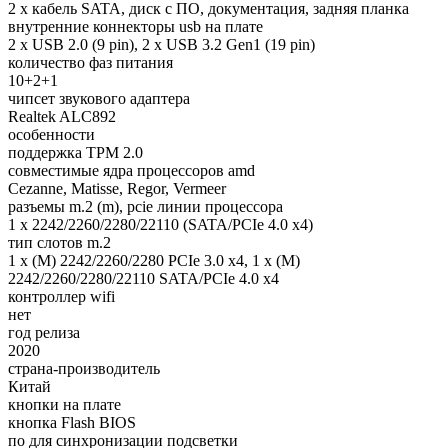
2 x кабель SATA, диск с ПО, документация, задняя планка
внутренние коннекторы usb на плате
2 x USB 2.0 (9 pin), 2 x USB 3.2 Gen1 (19 pin)
количество фаз питания
10+2+1
чипсет звукового адаптера
Realtek ALC892
особенности
поддержка TPM 2.0
совместимые ядра процессоров amd
Cezanne, Matisse, Regor, Vermeer
разъемы m.2 (m), pcie линии процессора
1 x 2242/2260/2280/22110 (SATA/PCIe 4.0 x4)
тип слотов m.2
1 x (M) 2242/2260/2280 PCIe 3.0 x4, 1 x (M)
2242/2260/2280/22110 SATA/PCIe 4.0 x4
контроллер wifi
нет
год релиза
2020
страна-производитель
Китай
кнопки на плате
кнопка Flash BIOS
по для синхронизации подсветки