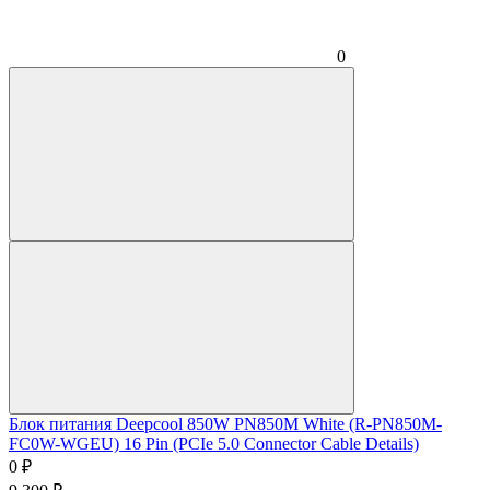
0
Блок питания Deepcool 850W PN850M White (R-PN850M-
FC0W-WGEU) 16 Pin (PCIe 5.0 Connector Cable Details)
0
₽