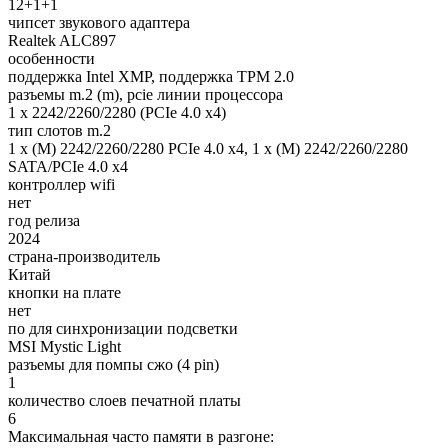
12+1+1
чипсет звукового адаптера
Realtek ALC897
особенности
поддержка Intel XMP, поддержка TPM 2.0
разъемы m.2 (m), pcie линии процессора
1 x 2242/2260/2280 (PCIe 4.0 x4)
тип слотов m.2
1 x (M) 2242/2260/2280 PCIe 4.0 x4, 1 x (M) 2242/2260/2280
SATA/PCIe 4.0 x4
контроллер wifi
нет
год релиза
2024
страна-производитель
Китай
кнопки на плате
нет
по для синхронизации подсветки
MSI Mystic Light
разъемы для помпы сжо (4 pin)
1
количество слоев печатной платы
6
Максимальная часто памяти в разгоне: