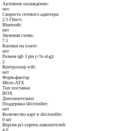
Активное охлаждение:
нет
Скорость сетевого адаптера:
2.5 Гбит/с
Bluetooth:
нет
Звуковая схема:
7.1
Кнопки на плате:
нет
Разъем rgb 3 pin (+5v-d-g):
2
Контроллер wifi:
нет
Форм-фактор
Micro-ATX
Тип поставки
BOX
Дополнительно
Поддержка sli/crossfire:
нет
Количество карт в sli/crossfire:
0 шт
Версия pci express накопителей:
4.0