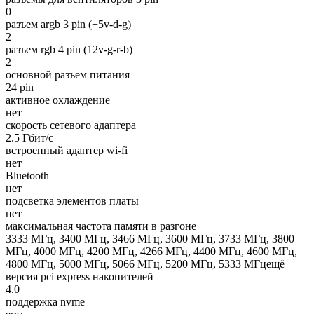
0
разъем argb 3 pin (+5v-d-g)
2
разъем rgb 4 pin (12v-g-r-b)
2
основной разъем питания
24 pin
активное охлаждение
нет
скорость сетевого адаптера
2.5 Гбит/с
встроенный адаптер wi-fi
нет
Bluetooth
нет
подсветка элементов платы
нет
максимальная частота памяти в разгоне
3333 МГц, 3400 МГц, 3466 МГц, 3600 МГц, 3733 МГц, 3800
МГц, 4000 МГц, 4200 МГц, 4266 МГц, 4400 МГц, 4600 МГц,
4800 МГц, 5000 МГц, 5066 МГц, 5200 МГц, 5333 МГцещё
версия pci express накопителей
4.0
поддержка nvme