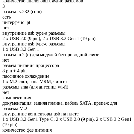
количество аналоговых аудио разъемов
3
разъем rs-232 (com)
есть
интерфейс lpt
нет
внутренние usb type-a разъемы
2 x USB 2.0 (9 pin), 2 x USB 3.2 Gen 1 (19 pin)
внутренние usb type-c разъемы
1 x USB 3.2 Gen 1
разъем m.2 (e) для модулей беспроводной связи
нет
разъем питания процессора
8 pin + 4 pin
пассивное охлаждение
1 x M.2 слот, зона VRM, чипсет
разъемы sma (для антенны wi-fi)
нет
комплектация
документация, задняя планка, кабель SATA, крепеж для
разъема M.2
внутренние коннекторы usb на плате
1 х USB 3.2 Gen1 Type-C, 2 x USB 2.0 (9 pin), 2 x USB 3.2 Gen1
(19 pin)
количество фаз питания