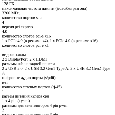
128 ГБ
максимальная частота памяти (jedec/без разгона)
3200 МГц
количество портов sata
4
версия pci express
4.0
количество слотов pci-e x16
1 x PCIe 4.0 (в режиме x4), 1 x PCIe 4.0 (в режиме x16)
количество слотов pci-e x1
1
видеовыходы
2 x DisplayPort, 2 x HDMI
разъемы usb на задней панели
2 x USB 2.0, 2 x USB 3.2 Gen1 Type A, 2 x USB 3.2 Gen2 Type
A
цифровые аудио порты (s/pdif)
нет
количество сетевых портов (rj-45)
1
разъем питания кулера cpu
1 x 4 pin (кулер)
разъемы для вентиляторов 4 pin pwm
2
разъемы для вентиляторов 3 pin