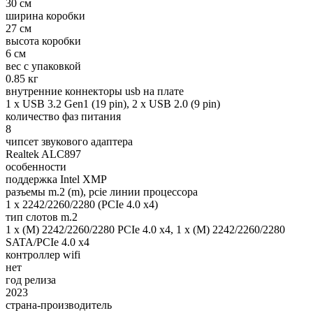
30 см
ширина коробки
27 см
высота коробки
6 см
вес с упаковкой
0.85 кг
внутренние коннекторы usb на плате
1 x USB 3.2 Gen1 (19 pin), 2 x USB 2.0 (9 pin)
количество фаз питания
8
чипсет звукового адаптера
Realtek ALC897
особенности
поддержка Intel XMP
разъемы m.2 (m), pcie линии процессора
1 x 2242/2260/2280 (PCIe 4.0 x4)
тип слотов m.2
1 x (M) 2242/2260/2280 PCIe 4.0 x4, 1 x (M) 2242/2260/2280
SATA/PCIe 4.0 x4
контроллер wifi
нет
год релиза
2023
страна-производитель