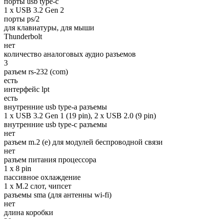
порты usb type-c
1 x USB 3.2 Gen 2
порты ps/2
для клавиатуры, для мыши
Thunderbolt
нет
количество аналоговых аудио разъемов
3
разъем rs-232 (com)
есть
интерфейс lpt
есть
внутренние usb type-a разъемы
1 x USB 3.2 Gen 1 (19 pin), 2 x USB 2.0 (9 pin)
внутренние usb type-c разъемы
нет
разъем m.2 (e) для модулей беспроводной связи
нет
разъем питания процессора
1 x 8 pin
пассивное охлаждение
1 x M.2 слот, чипсет
разъемы sma (для антенны wi-fi)
нет
длина коробки