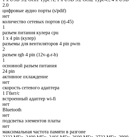
2.0
цифровые аудио порты (s/pdif)
нет
количество сетевых портов (rj-45)
1
разъем питания кулера cpu
1 x 4 pin (кулер)
разъемы для вентиляторов 4 pin pwm
2
разъем rgb 4 pin (12v-g-r-b)
1
основной разъем питания
24 pin
активное охлаждение
нет
скорость сетевого адаптера
1 Гбит/с
встроенный адаптер wi-fi
нет
Bluetooth
нет
подсветка элементов платы
нет
максимальная частота памяти в разгоне