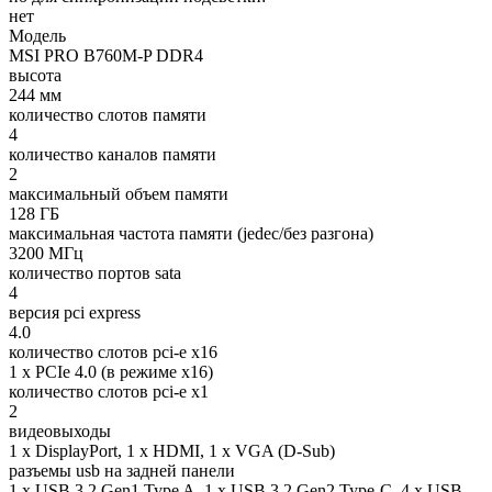
нет
Модель
MSI PRO B760M-P DDR4
высота
244 мм
количество слотов памяти
4
количество каналов памяти
2
максимальный объем памяти
128 ГБ
максимальная частота памяти (jedec/без разгона)
3200 МГц
количество портов sata
4
версия pci express
4.0
количество слотов pci-e x16
1 x PCIe 4.0 (в режиме x16)
количество слотов pci-e x1
2
видеовыходы
1 x DisplayPort, 1 x HDMI, 1 x VGA (D-Sub)
разъемы usb на задней панели
1 x USB 3.2 Gen1 Type A, 1 x USB 3.2 Gen2 Type-C, 4 x USB