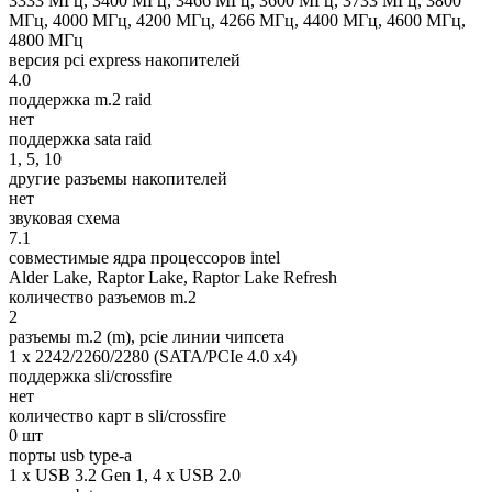
3333 МГц, 3400 МГц, 3466 МГц, 3600 МГц, 3733 МГц, 3800
МГц, 4000 МГц, 4200 МГц, 4266 МГц, 4400 МГц, 4600 МГц,
4800 МГц
версия pci express накопителей
4.0
поддержка m.2 raid
нет
поддержка sata raid
1, 5, 10
другие разъемы накопителей
нет
звуковая схема
7.1
совместимые ядра процессоров intel
Alder Lake, Raptor Lake, Raptor Lake Refresh
количество разъемов m.2
2
разъемы m.2 (m), pcie линии чипсета
1 x 2242/2260/2280 (SATA/PCIe 4.0 x4)
поддержка sli/crossfire
нет
количество карт в sli/crossfire
0 шт
порты usb type-a
1 x USB 3.2 Gen 1, 4 x USB 2.0