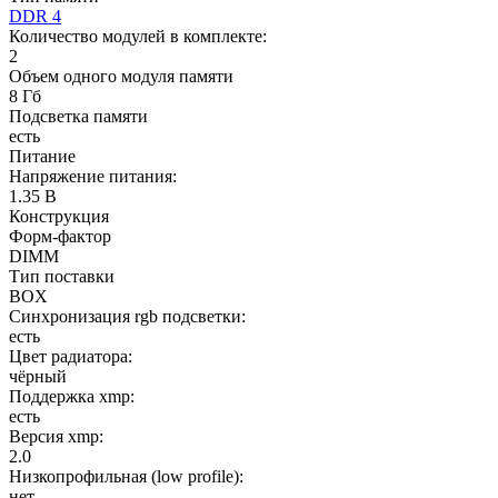
DDR 4
Количество модулей в комплекте:
2
Объем одного модуля памяти
8 Гб
Подсветка памяти
есть
Питание
Напряжение питания:
1.35 В
Конструкция
Форм-фактор
DIMM
Тип поставки
BOX
Синхронизация rgb подсветки:
есть
Цвет радиатора:
чёрный
Поддержка xmp:
есть
Версия xmp:
2.0
Низкопрофильная (low profile):
нет