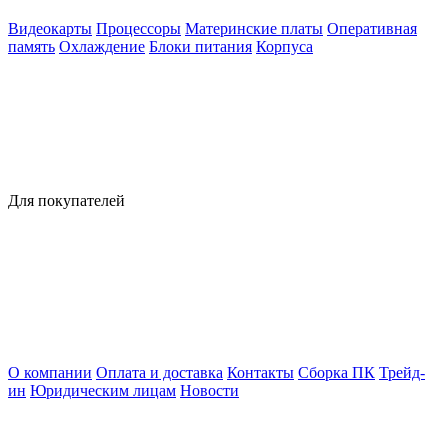
Видеокарты
Процессоры
Материнские платы
Оперативная
память
Охлаждение
Блоки питания
Корпуса
Для покупателей
О компании
Оплата и доставка
Контакты
Сборка ПК
Трейд-
ин
Юридическим лицам
Новости