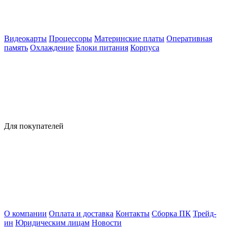
Видеокарты
Процессоры
Материнские платы
Оперативная
память
Охлаждение
Блоки питания
Корпуса
Для покупателей
О компании
Оплата и доставка
Контакты
Сборка ПК
Трейд-
ин
Юридическим лицам
Новости