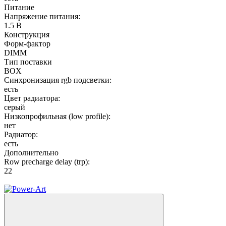
Питание
Напряжение питания:
1.5 В
Конструкция
Форм-фактор
DIMM
Тип поставки
BOX
Синхронизация rgb подсветки:
есть
Цвет радиатора:
серый
Низкопрофильная (low profile):
нет
Радиатор:
есть
Дополнительно
Row precharge delay (trp):
22