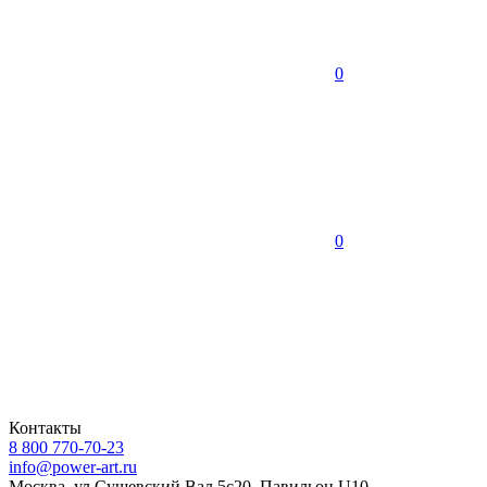
0
0
Контакты
8 800 770-70-23
info@power-art.ru
Москва, ул.Сущевский Вал 5с20, Павильон U10