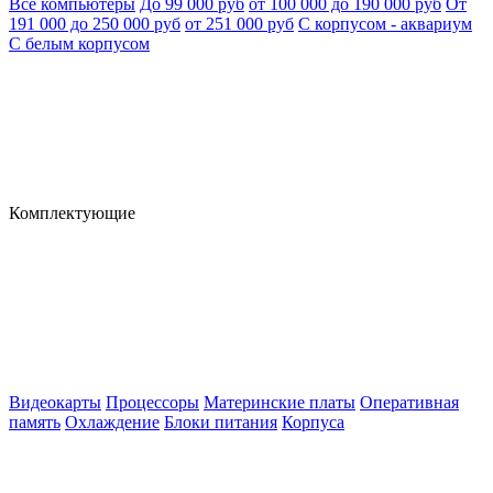
Все компьютеры
До 99 000 руб
от 100 000 до 190 000 руб
От
191 000 до 250 000 руб
от 251 000 руб
С корпусом - аквариум
С белым корпусом
Комплектующие
Видеокарты
Процессоры
Материнские платы
Оперативная
память
Охлаждение
Блоки питания
Корпуса