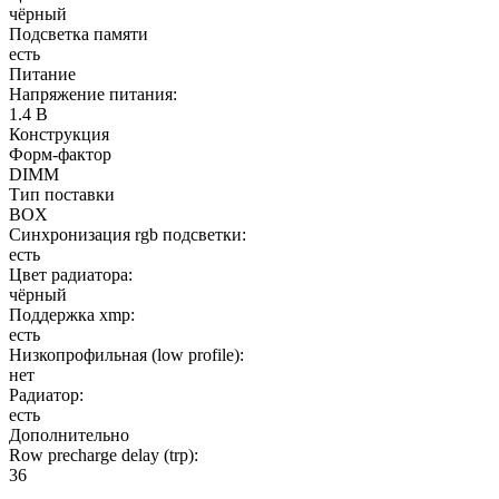
чёрный
Подсветка памяти
есть
Питание
Напряжение питания:
1.4 В
Конструкция
Форм-фактор
DIMM
Тип поставки
BOX
Синхронизация rgb подсветки:
есть
Цвет радиатора:
чёрный
Поддержка xmp:
есть
Низкопрофильная (low profile):
нет
Радиатор:
есть
Дополнительно
Row precharge delay (trp):
36