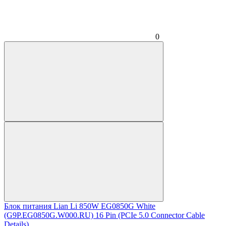
0
Блок питания Lian Li 850W EG0850G White
(G9P.EG0850G.W000.RU) 16 Pin (PCIe 5.0 Connector Cable
Details)