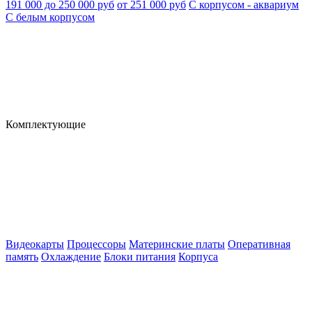
191 000 до 250 000 руб
от 251 000 руб
С корпусом - аквариум
С белым корпусом
Комплектующие
Видеокарты
Процессоры
Материнские платы
Оперативная
память
Охлаждение
Блоки питания
Корпуса