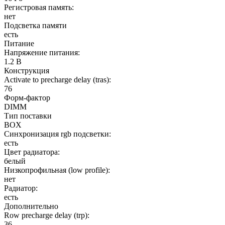
Регистровая память:
нет
Подсветка памяти
есть
Питание
Напряжение питания:
1.2 В
Конструкция
Activate to precharge delay (tras):
76
Форм-фактор
DIMM
Тип поставки
BOX
Синхронизация rgb подсветки:
есть
Цвет радиатора:
белый
Низкопрофильная (low profile):
нет
Радиатор:
есть
Дополнительно
Row precharge delay (trp):
36