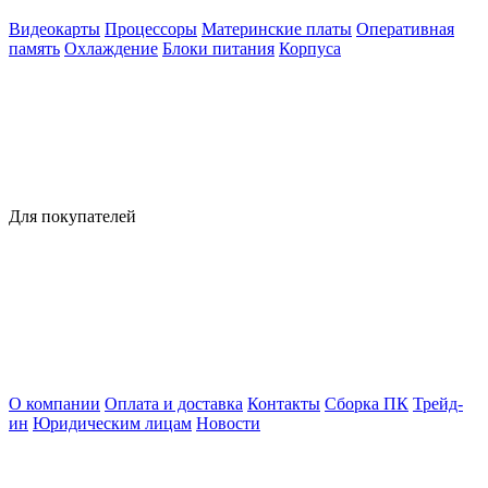
Видеокарты
Процессоры
Материнские платы
Оперативная
память
Охлаждение
Блоки питания
Корпуса
Для покупателей
О компании
Оплата и доставка
Контакты
Сборка ПК
Трейд-
ин
Юридическим лицам
Новости