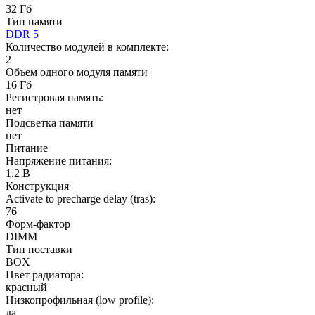
32 Гб
Тип памяти
DDR 5
Количество модулей в комплекте:
2
Объем одного модуля памяти
16 Гб
Регистровая память:
нет
Подсветка памяти
нет
Питание
Напряжение питания:
1.2 В
Конструкция
Activate to precharge delay (tras):
76
Форм-фактор
DIMM
Тип поставки
BOX
Цвет радиатора:
красный
Низкопрофильная (low profile):
да