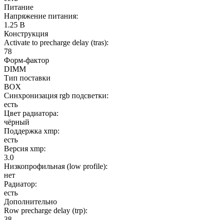
Питание
Напряжение питания:
1.25 В
Конструкция
Activate to precharge delay (tras):
78
Форм-фактор
DIMM
Тип поставки
BOX
Синхронизация rgb подсветки:
есть
Цвет радиатора:
чёрный
Поддержка xmp:
есть
Версия xmp:
3.0
Низкопрофильная (low profile):
нет
Радиатор:
есть
Дополнительно
Row precharge delay (trp):
38