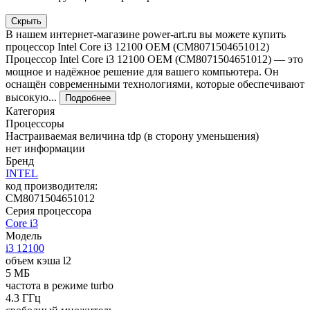
Скрыть
В нашем интернет-магазине power-art.ru вы можете купить
процессор Intel Core i3 12100 OEM (CM8071504651012)
Процессор Intel Core i3 12100 OEM (CM8071504651012) — это
мощное и надёжное решение для вашего компьютера. Он
оснащён современными технологиями, которые обеспечивают
высокую...
Подробнее
Категория
Процессоры
Настраиваемая величина tdp (в сторону уменьшения)
нет информации
Бренд
INTEL
код производителя:
CM8071504651012
Серия процессора
Core i3
Модель
i3 12100
объем кэша l2
5 MБ
частота в режиме turbo
4.3 ГГц