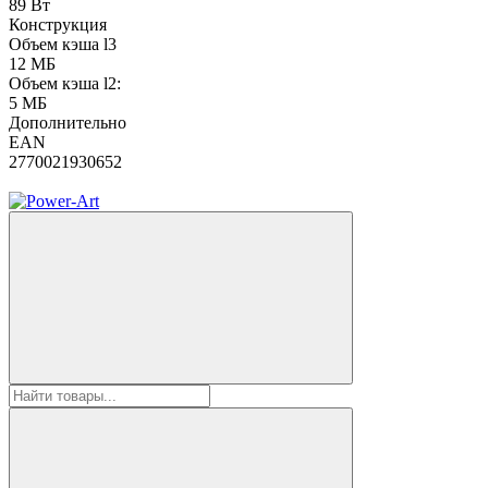
89 Вт
Конструкция
Объем кэша l3
12 МБ
Объем кэша l2:
5 MБ
Дополнительно
EAN
2770021930652