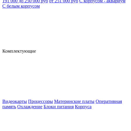
191 000 до 250 000 руб
от 251 000 руб
С корпусом - аквариум
С белым корпусом
Комплектующие
Видеокарты
Процессоры
Материнские платы
Оперативная
память
Охлаждение
Блоки питания
Корпуса